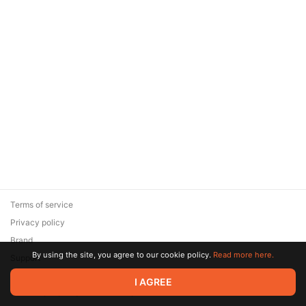
Terms of service
Privacy policy
Brand
By using the site, you agree to our cookie policy.
Read more here.
Support
© 2026 Zaya Solutions Limited. All rights reserved. All trademarks
I AGREE
are the property of their respective owners.