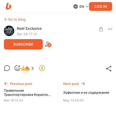
LOG IN
EN
Go to blog
Reef Exclusive
Apr 04 17:14
SUBSCRIBE
Про Гониопоры
3
Level required:
Рассказал матом все тонкости содержания Гониопор )))
Доступ ко всем Видео
Previous post
Next post
UNLOCK POST
Правильная
Эуфиллии и их содержание
Транспортировка Кораллов
и их Адаптация
Mar 18 13:34
May 13 00:05