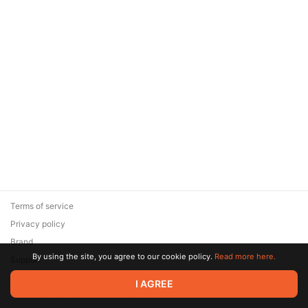
Terms of service
Privacy policy
Brand
By using the site, you agree to our cookie policy.
Read more here.
Support
© 2026 Zaya Solutions Limited. All rights reserved. All trademarks
I AGREE
are the property of their respective owners.