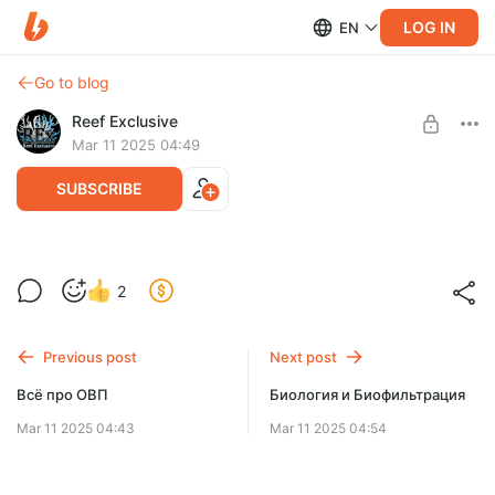
LOG IN
EN
Go to blog
Reef Exclusive
Mar 11 2025 04:49
SUBSCRIBE
рН в Морском Аквариуме
2
Level required:
Как добиться высокого рН ? Немного про Биологию
Доступ ко всем Видео
Окислители воды и прочие факторы влияющие на рН. Всё в
этом видео!
Previous post
Next post
UNLOCK POST
Всё про ОВП
Биология и Биофильтрация
Mar 11 2025 04:43
Mar 11 2025 04:54