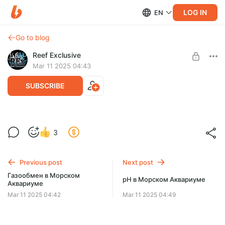
LOG IN
EN
Go to blog
Reef Exclusive
Mar 11 2025 04:43
SUBSCRIBE
Всё про ОВП
3
Level required:
Для чего необходимо мониторить ОВП ? Как определить
Доступ ко всем Видео
Причины и Последствия показаний ОВП и так далее. Всё в
этом видео!
Previous post
Next post
UNLOCK POST
Газообмен в Морском
рН в Морском Аквариуме
Аквариуме
Mar 11 2025 04:42
Mar 11 2025 04:49