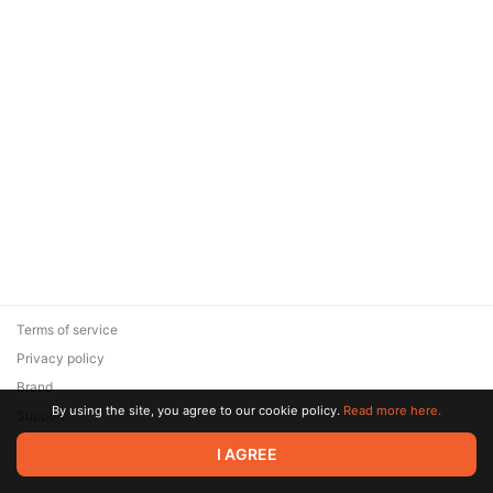
Terms of service
Privacy policy
Brand
By using the site, you agree to our cookie policy.
Read more here.
Support
© 2026 Zaya Solutions Limited. All rights reserved. All trademarks
I AGREE
are the property of their respective owners.