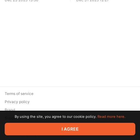
Terms of service
Privacy policy
Brand
By using the site, you agree to our cookie policy.
Read more here.
Support
© 2026 Zaya Solutions Limited. All rights reserved. All trademarks
I AGREE
are the property of their respective owners.