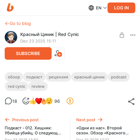
LOG IN
EN
Go to blog
Красный Циник | Red Cynic
Dec 23 2025 15:11
SUBSCRIBE
Подкаст - 012. Ведьмак: Сирены глубин
обзор
подкаст
рецензия
красный циник
podcast
red cynic
review
Level required:
Просто подписка
18
96
SUBSCRIBE
Previous post
Next post
Подкаст - 012. Хищник:
«Одни из нас». Второй
Убийца убийц. О следующем
сезон. Обзор «Красного
обзоре.
Циника»
Dec 23 2025 13:50
Dec 31 2025 12:27