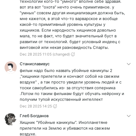
технологии кого-то "умного" вполне себе здравая.
вот эта вот "охота" нечто очень примитивное. у
"умных" совсем другая инициализация должна быть,
мне кажется, в этой что-то варварское и вообще
какой-то примитивный уровень культуры у
хищников. Если народность хищников довольно
мала, то не факт, что будет значительный буст в
развитии от технологий. будет условный индеец с
винтовкой или некая разновидность Спарты.
Dec 28 2025 11:05
(changed)
Станиславивус
фильм надо было назвать убойные каникулы 2
,"хищники прилетели и кончают собой на свежем
воздухе" , а так просто увидели уровень людей и с
тоски самоубились из- за отсутствия соперника
.Потом по таким фильмам будут обучать нейронку и
получим тупой искусственный интеллект
Dec 28 2025 14:25
Глеб Богданов
Хищник "Убойные каникулы". Инопланетяне
прилетели на Землю и убиваются на свежем
воздухе.