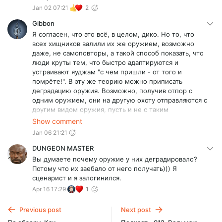
Jan 02 07:21
2
Gibbon
Я согласен, что это всё, в целом, дико. Но то, что
всех хищников валили их же оружием, возможно
даже, не самоповторы, а такой способ показать, что
люди круты тем, что быстро адаптируются и
устраивают яуджам "с чем пришли - от того и
помрёте!". В эту же теорию можно приписать
деградацию оружия. Возможно, получив отпор с
одним оружием, они на другую охоту отправляются с
другим видом оружия, пусть и не с таким
продвинутым. Но, опять же, это скорее я
Show comment
додумываю, чем так изначально решили креаторы.
Jan 06 21:21
DUNGEON MASTER
Вы думаете почему оружие у них деградировало?
Потому что их заебало от него получать))) Я
сценарист и я залогинился.
Apr 16 17:29
1
Previous post
Next post