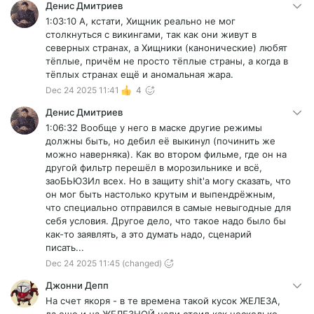
Денис Дмитриев
1:03:10 А, кстати, Хищник реально не мог
столкнуться с викингами, так как они живут в
северных странах, а Хищники (канонические) любят
тёплые, причём не просто тёплые страны, а когда в
тёплых странах ещё и аномальная жара.
Dec 24 2025 11:41
4
Денис Дмитриев
1:06:32 Вообще у него в маске другие режимы
должны быть, но дебил её выкинул (починить же
можно наверняка). Как во втором фильме, где он на
другой фильтр перешёл в морозильнике и всё,
заоБЬЮЗИл всех. Но в защиту shit'а могу сказать, что
он мог быть настолько крутым и выпендрёжным,
что специально отправился в самые невыгодные для
себя условия. Другое дело, что такое надо было бы
как-то заявлять, а это думать надо, сценарий
писать...
Dec 24 2025 11:45
(changed)
Джонни Депп
На счет якоря - в те времена такой кусок ЖЕЛЕЗА,