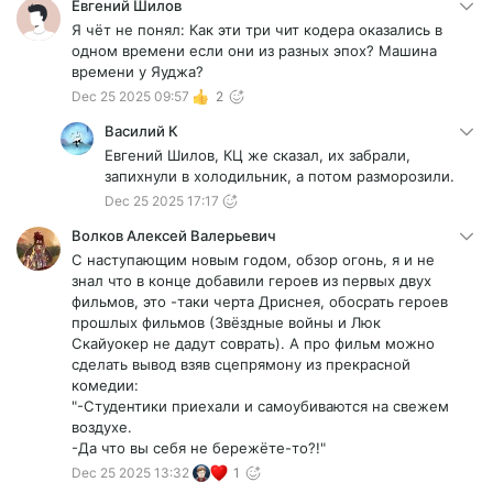
Евгений Шилов
Я чёт не понял: Как эти три чит кодера оказались в
одном времени если они из разных эпох? Машина
времени у Яуджа?
Dec 25 2025 09:57
2
Василий К
Евгений Шилов, КЦ же сказал, их забрали,
запихнули в холодильник, а потом разморозили.
Dec 25 2025 17:17
Волков Алексей Валерьевич
С наступающим новым годом, обзор огонь, я и не
знал что в конце добавили героев из первых двух
фильмов, это -таки черта Дриснея, обосрать героев
прошлых фильмов (Звёздные войны и Люк
Скайуокер не дадут соврать). А про фильм можно
сделать вывод взяв сцепрямону из прекрасной
комедии:
"-Студентики приехали и самоубиваются на свежем
воздухе.
-Да что вы себя не бережёте-то?!"
Dec 25 2025 13:32
1