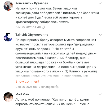
Константин Кузавлёв
Не могу понять логики. Зачем хищники
вознаграждали победителей " пистоль для Харригана
и копьё для Вудс", если всё равно героев в
криозаморозку собирались пихать.
Dec 25 2025 14:40
Tzinchit Obyknovenny
По сценарному бреду автором мульта вопросов нет
но насчет посыла автора ролика про "деградацию
оружия" есть вопросы 1) Не то чтобы
самонаводящийся на несколько целей подряд диск-
лезвие/плазменный наплечный бластер, очень
большой площади поражения бомба и сетемет
указывают на деградацию на фоне выкидной цепи у
хищника показанного в японии. 2) Клинки в рукояти/
складное копье итд что можно воспринять как
примитивизм лично мной всегда принималось как
Show comment
традиционное/обрядное оружие учитывая что во
Dec 26 2025 08:17
(changed)
всех канонах (комиксы/кино/игры) хищники
делились на кланы у разных групп как традиционное
Mad Man
оружие так и рамки средств в принципе допустимых
Логика, моё почтение. "Как пилот допёр, каким
на охоту не считаясь "зашкварными" могут
образом отключать ошейник на шее?". Я лучше