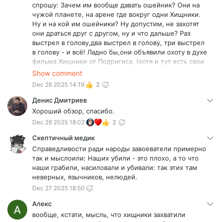
различаться (контраст звукового оружия у
спрошу: Зачем им вообще давать ошейник? Они на
скандинавского охотника и преобладание холодного
чужой планете, на арене где вокруг одни Хищники.
у японского) ну помимо просто личных
Ну и на кой им ошейники? Ну допустим, не захотят
предпочтений конкретного охотника и
они драться друг с другом, ну и что дальше? Раз
существования среди них браконьеров/безклановых
выстрел в голову,два выстрел в голову, три выстрел
плюющих на кодекс "честной охоты".
в голову - и всё! Ладно бы,они объявили охоту в духе
фильма Хищники от Подригиса, (хотя и тут есть свои
подводные камни)тогда ещё логично давать
Show comment
ошейник. А на арене, где кругом враги он зачем?
Dec 26 2025 14:19
2
"Как он разобрался?" Пфф, он верил, блин! Этого
вполне достаточно! Оох, эти критики...
Денис Дмитриев
Хороший обзор, спасибо.
Dec 26 2025 18:02
2
Скептичный медик
Справедливости ради народы завоеватели примерно
так и мыслоили: Наших убили - это плохо, а то что
наши грабили, насиловали и убивали: так этих там
неверных, язычников, нелюдей.
Dec 27 2025 18:50
Алекс
вообще, кстати, мысль, что хищники захватили