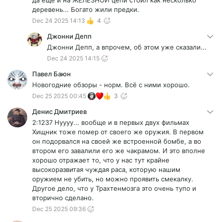
да еще и на ЖЕЛЕЗНОЙ цепи стоил как несколько
деревень... Богато жили предки.
Dec 24 2025 14:13
4
Джонни Депп
Джонни Депп, а впрочем, об этом уже сказали...
Dec 24 2025 14:15
Павел Баюн
Новогодние обзоры - норм. Всё с ними хорошо.
Dec 25 2025 00:45
3
Денис Дмитриев
2:1237 Нуууу... вообще и в первых двух фильмах
Хищник тоже помер от своего же оружия. В первом
он подорвался на своей же встроенной бомбе, а во
втором его завалили его же чакрамом. И это вполне
хорошо отражает то, что у нас тут крайне
высокоразвитая чуждая раса, которую нашим
оружием не убить, но можно проявить смекалку.
Другое дело, что у Трахтенмозга это очень тупо и
вторично сделано.
Dec 25 2025 09:36