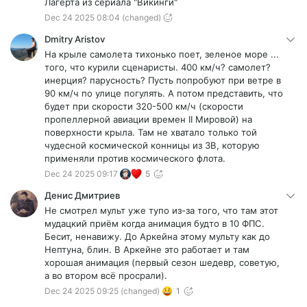
Лагерта из сериала "Викинги"
Dec 24 2025 08:04
(changed)
Dmitry Aristov
На крыле самолета тихонько поет, зеленое море ...
того, что курили сценаристы. 400 км/ч? самолет?
инерция? парусность? Пусть попробуют при ветре в
90 км/ч по улице погулять. А потом представить, что
будет при скорости 320-500 км/ч (скорости
пропеллерной авиации времен II Мировой) на
поверхности крыла. Там не хватало только той
чудесной космической конницы из ЗВ, которую
применяли против космического флота.
Dec 24 2025 09:17
5
Денис Дмитриев
Не смотрел мульт уже тупо из-за того, что там этот
мудацкий приём когда анимация будто в 10 ФПС.
Бесит, ненавижу. До Аркейна этому мульту как до
Нептуна, блин. В Аркейне это работает и там
хорошая анимация (первый сезон шедевр, советую,
а во втором всё просрали).
Dec 24 2025 09:25
(changed)
1