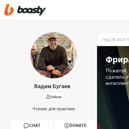
Aug 28 2021 1
Фрир
Пожалуй, 
сделать э
интеллект
Вадим Бугаев
Follow
Чтение для практики
CHAT
DONATE