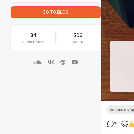
GO TO BLOG
84
506
subscribers
posts
опорный ко
2