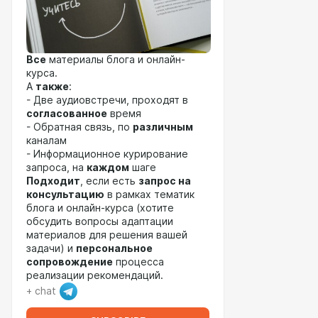
Все
материалы блога и онлайн-
курса.
А
также
:
- Две аудиовстречи, проходят в
согласованное
время
- Обратная связь, по
различным
каналам
- Информационное курирование
запроса, на
каждом
шаге
Подходит
, если есть
запрос на
консультацию
в рамках тематик
блога и онлайн-курса (хотите
обсудить вопросы адаптации
материалов для решения вашей
задачи) и
персональное
сопровождение
процесса
реализации рекомендаций.
+ chat