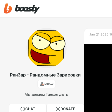
Jan 21 2025 1
РанЗар - Рандомные Зарисовки
Follow
Мы делаем Танкомульты
CHAT
DONATE