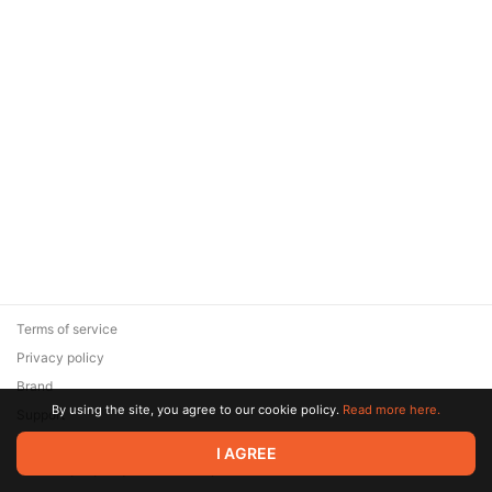
Terms of service
Privacy policy
Brand
By using the site, you agree to our cookie policy.
Read more here.
Support
© 2026 Zaya Solutions Limited. All rights reserved. All trademarks
I AGREE
are the property of their respective owners.