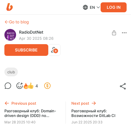
LOG IN
EN
Go to blog
RadioDotNet
Apr 30 2025 08:26
SUBSCRIBE
Разговорный клуб: Собеседования и
club
рынок .NET
Level required:
4
Благодарный слушатель
Сергей Бензенко поделится своим опытом по недавнему
прохождению собеседований на роль senior разработчика в
SUBSCRIBE
крупных российских IT-компаниях.
Previous post
Next post
Разговорный клуб: Domain-
Разговорный клуб:
driven design (DDD) по
Возможности GitLab CI
Эвансу
Mar 28 2025 10:40
Jun 22 2025 20:33