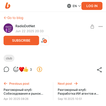
LOG IN
EN
Go to blog
RadioDotNet
Jun 22 2025 20:33
SUBSCRIBE
Разговорный клуб: Возможности GitLab
club
CI
Level required:
3
Благодарный слушатель
Игорь Чакрыгин поделится своими знаниями по настройке
GitLab CI.
SUBSCRIBE
Previous post
Next post
Разговорный клуб:
Разговорный клуб:
Собеседования и рынок
Разработка ИИ агентов и
.NET
RAG
Apr 30 2025 08:26
Sep 16 2025 10:51