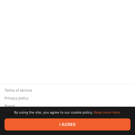
Terms of service
Privacy policy
Brand
By using the site, you agree to our cookie policy.
Read more here.
Support
© 2026 Zaya Solutions Limited. All rights reserved. All trademarks
I AGREE
are the property of their respective owners.