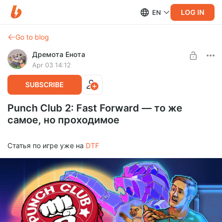
LOG IN
EN
Go to blog
Дремота Енота
Apr 03 14:12
SUBSCRIBE
Punch Club 2: Fast Forward — то же
самое, но проходимое
Статья по игре уже на
DTF