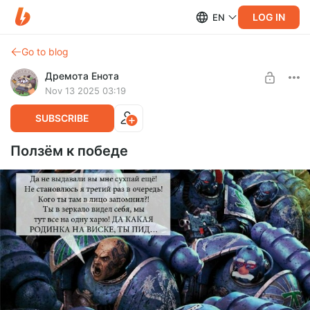
LOG IN
EN
Go to blog
Дремота Енота
Nov 13 2025 03:19
SUBSCRIBE
Ползём к победе