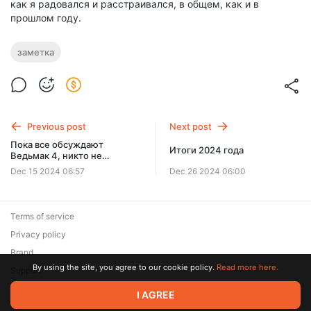
как я радовался и расстраивался, в общем, как и в
прошлом году.
заметка
Previous post
Next post
Пока все обсуждают
Итоги 2024 года
Ведьмак 4, никто не
заметил другой анонс
Dec 15 2024 06:57
Dec 26 2024 06:00
Terms of service
Privacy policy
Brand
By using the site, you agree to our cookie policy.
Read more here.
Support
I AGREE
© 2026 Zaya Solutions Limited. All rights reserved. All trademarks
are the property of their respective owners.