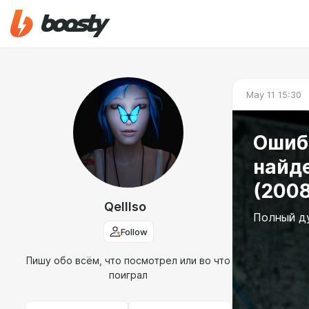
May 11 15:30
Ошибк
найд
(2008
Qelllso
Полный ду
Follow
Пишу обо всём, что посмотрел или во что
поиграл