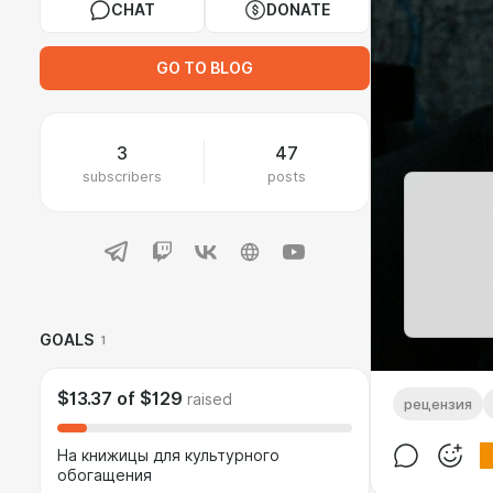
CHAT
DONATE
GO TO BLOG
3
47
subscribers
posts
GOALS
1
$13.37
of
$129
raised
рецензия
На книжицы для культурного
обогащения