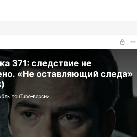
а 371: следствие не
ено. «Не оставляющий следа»
)
бль YouTube-версии.