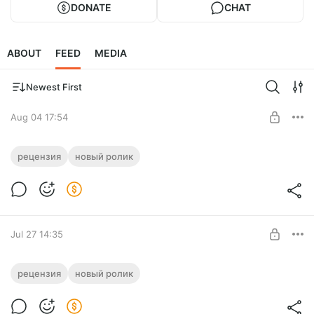
DONATE
CHAT
ABOUT
FEED
MEDIA
Newest First
Aug 04 17:54
Все логические проблемы «Колонии»
рецензия
новый ролик
(2026)
Level required:
Полный дубль YouTube-версии.
Я у папы максималист
SUBSCRIBE
Jul 27 14:35
«Гражданин-мститель» (2026) — как
рецензия
новый ролик
Уве Болл снял агитку под видом
триллера
Level required: