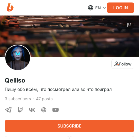
LOG IN
EN
Follow
Qelllso
Пишу обо всём, что посмотрел или во что поиграл
3
subscribers
47
posts
SUBSCRIBE