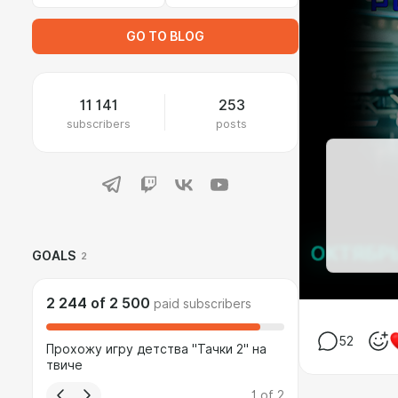
GO TO BLOG
11 141
253
subscribers
posts
GOALS
2
2 244
of
2 500
paid subscribers
52
Прохожу игру детства "Тачки 2" на
твиче
1
of
2