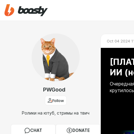
Oct 04 2024 1
[ПЛА
ИИ (н
Очередная
PWGood
крутилось
Follow
Ролики на ютуб, стримы на твич
CHAT
DONATE