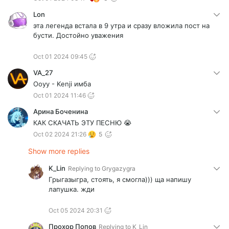
Lon
эта легенда встала в 9 утра и сразу вложила пост на
бусти. Достойно уважения
Oct 01 2024 09:45
VA_27
Ooyy - Kenji имба
Oct 01 2024 11:46
Арина Боченина
КАК СКАЧАТЬ ЭТУ ПЕСНЮ 😭
Oct 02 2024 21:26
5
Show more replies
K_Lin
Replying to
Grygazygra
Грыгазыгра, стоять, я смогла))) ща напишу
лапушка. жди
Oct 05 2024 20:31
Прохор Попов
Replying to
K_Lin