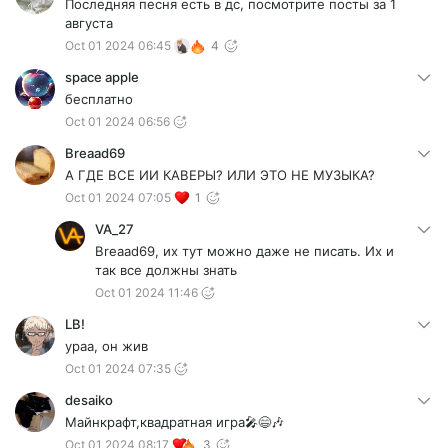
Последняя песня есть в дс, посмотрите посты за 1
августа
Oct 01 2024 06:45
4
space apple
бесплатно
Oct 01 2024 06:56
Breaad69
А ГДЕ ВСЕ ИИ КАВЕРЫ? ИЛИ ЭТО НЕ МУЗЫКА?
Oct 01 2024 07:05
1
VA_27
Breaad69, их тут можно даже не писать. Их и
так все должны знать
Oct 01 2024 11:46
LB!
ураа, он жив
Oct 01 2024 07:35
desaiko
Майнкрафт,квадратная игра🎤😄🎶
Oct 01 2024 08:17
3