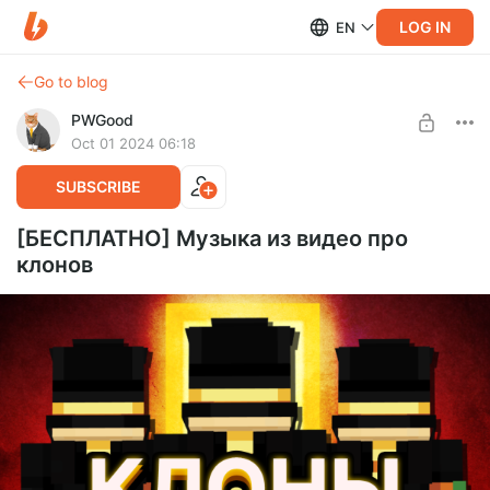
LOG IN
EN
Go to blog
PWGood
Oct 01 2024 06:18
SUBSCRIBE
[БЕСПЛАТНО] Музыка из видео про
клонов