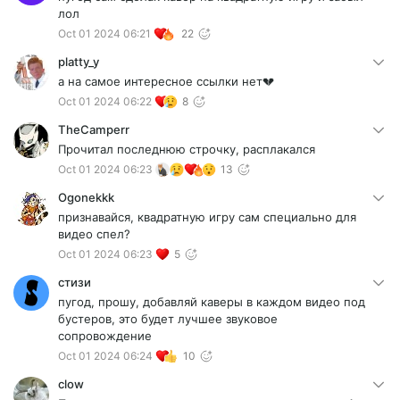
лол
Oct 01 2024 06:21
22
platty_y
а на самое интересное ссылки нет💔
Oct 01 2024 06:22
8
TheCamperr
Прочитал последнюю строчку, расплакался
Oct 01 2024 06:23
13
Ogonekkk
признавайся, квадратную игру сам специально для
видео спел?
Oct 01 2024 06:23
5
стизи
пугод, прошу, добавляй каверы в каждом видео под
бустеров, это будет лучшее звуковое
сопровождение
Oct 01 2024 06:24
10
clow