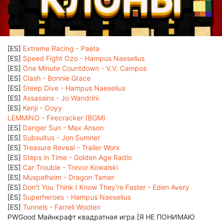
[ES]
Extreme Racing - Paeta
[ES]
Speed Fight Ozo - Hampus Naeselius
[ES]
One Minute Countdown - V.V. Campos
[ES]
Clash - Bonnie Grace
[ES]
Steep Dive - Hampus Naeselius
[ES]
Assassins - Jo Wandrini
[ES]
Kenji - Ooyy
LEMMiNO - Firecracker (BGM)
[ES]
Danger Sun - Max Anson
[ES]
Subsultus - Jon Sumner
[ES]
Treasure Reveal - Trailer Worx
[ES]
Steps in Time - Golden Age Radio
[ES]
Car Trouble - Trevor Kowalski
[ES]
Muspelheim - Dragon Tamer
[ES]
Don't You Think I Know They're Faster - Eden Avery
[ES]
Superheroes - Hampus Naeselius
[ES]
Tunnels - Farrell Wooten
PWGood Майнкрафт квадратная игра [Я НЕ ПОНИМАЮ