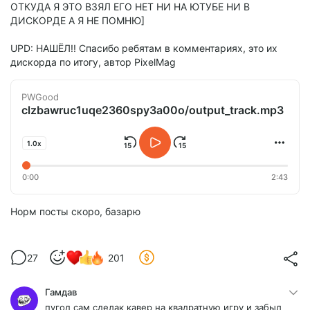
ОТКУДА Я ЭТО ВЗЯЛ ЕГО НЕТ НИ НА ЮТУБЕ НИ В
ДИСКОРДЕ А Я НЕ ПОМНЮ]
UPD: НАШЁЛ!! Спасибо ребятам в комментариях, это их
дискорда по итогу, автор PixelMag
PWGood
clzbawruc1uqe2360spy3a00o/output_track.mp3
1.0x
0:00
2:43
Норм посты скоро, базарю
27
201
Гамдав
пугод сам сделак кавер на квадратную игру и забыл