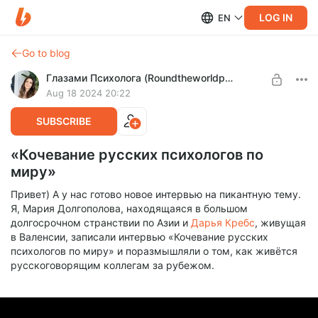
LOG IN
EN
Go to blog
Глазами Психолога (Roundtheworldpsy)
Aug 18 2024 20:22
SUBSCRIBE
«Кочевание русских психологов по
миру»
Привет) А у нас готово новое интервью на пикантную тему.
Я, Мария Долгополова, находящаяся в большом
долгосрочном странствии по Азии и
Дарья Кребс
, живущая
в Валенсии, записали интервью «Кочевание русских
психологов по миру» и поразмышляли о том, как живётся
русскоговорящим коллегам за рубежом.