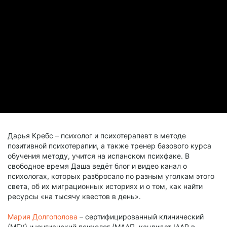
Дарья Кребс – психолог и психотерапевт в методе
позитивной психотерапии, а также тренер базового курса
обучения методу, учится на испанском психфаке. В
свободное время Даша ведёт блог и видео канал о
психологах, которых разбросало по разным уголкам этого
света, об их миграционных историях и о том, как найти
ресурсы «на тысячу квестов в день».
Мария Долгополова
– сертифицированный клинический
(МГУ) и юнгианский психолог (МААП, кандидат IAAP в