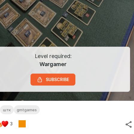
Level required:
Wargamer
SUBSCRIBE
штк
gmtgames
3