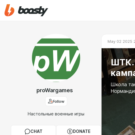
May 02 2025 
ШТК. 
камп
Школа так
proWargames
Нормандии 
Follow
Настольные военные игры
CHAT
DONATE