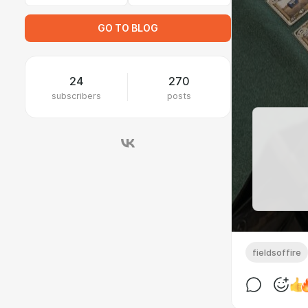
GO TO BLOG
24
270
subscribers
posts
fieldsoffire