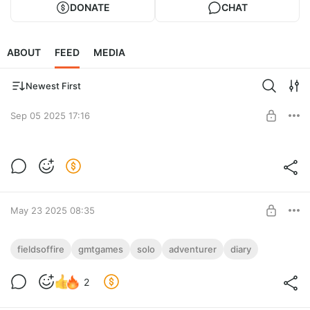
DONATE
CHAT
ABOUT
FEED
MEDIA
Newest First
Sep 05 2025 17:16
Cauldron/Газала
Начало наступления немцев в сражении при Газале.
Level required:
Observer
May 23 2025 08:35
SUBSCRIBE
Миссия 3. Патруль
fieldsoffire
gmtgames
solo
adventurer
diary
Наша рота готовится к боевому патрулированию.
Level required:
2
Adventurer