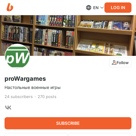
LOG IN
EN
Follow
proWargames
Настольные военные игры
24
subscribers
270
posts
SUBSCRIBE