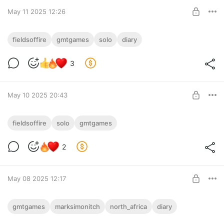
SUBSCRIBE
May 11 2025 12:26
Fields of Fire. Начало второй миссии
fieldsoffire
gmtgames
solo
diary
кампании в Нормандии
Level required:
3
Fields of Fire. Первые три хода второй миссии кампании в
Adventurer
Нормандии.
SUBSCRIBE
May 10 2025 20:43
Fields of Fire: Normandy. Вторая миссия
fieldsoffire
solo
gmtgames
Вторая миссия кампании в Нормандии Fields of Fire.
Level required:
Расстановка и три хода первой попытки.
2
Wargamer
SUBSCRIBE
May 08 2025 12:17
North Africa '41, Crusader
gmtgames
marksimonitch
north_africa
diary