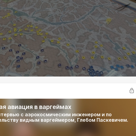
ая авиация в варгеймах
тервью с аэрокосмическим инженером и по
льству видным варгеймером, Глебом Паскевичем.