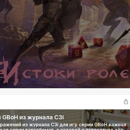
 GBoH из журнала C3i
ражений из журнала C3i для игр серии GBoH важная
ая серии варгейомов, о которой и повествует это