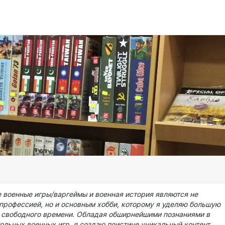
 военные игры/варгеймы и военная история являются не
профессией, но и основным хобби, которому я уделяю большую
о свободного времени. Обладая обширнейшими познаниями в
ольных военных игр, я создаю поистине уникальный контент