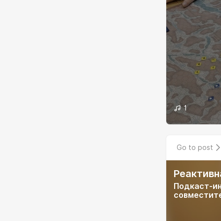
1
Go to post
Реактивн
Подкаст-ин
совместите