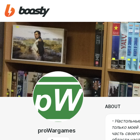
ABOUT
- Настольные
только моей 
proWargames
часть своег
области наст