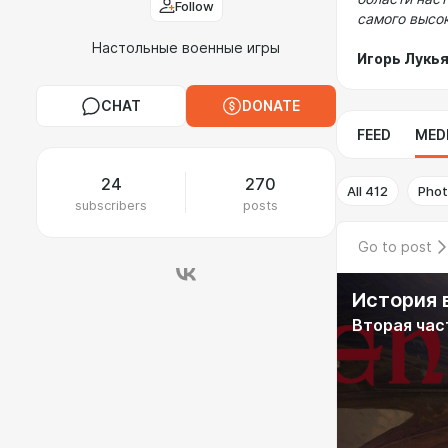
Follow
самого высок
Настольные военные игры
Игорь Лукь
CHAT
DONATE
FEED
MED
24
270
All
412
Pho
subscribers
posts
Go to post
История 
Вторая час