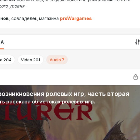
ого уровня.
янов
, совладелец магазина
proWargames
IA
to
204
Video
201
Audio
7
возникновения ролевых игр, часть вторая
ть рассказа об истоках ролевых игр.