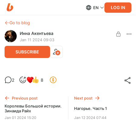
LOG IN
EN
Go to blog
Инна Акентьева
Jan 11 2024 09:03
SUBSCRIBE
Королевы Большой истории. Лариса
Level required:
2
8
Рейснер
Ценитель Истории
Рейснер? Кто это? А В. Вульф включил её имя в сонм 50
UNLOCK POST
самых выдающихся женщин.
Previous post
Next post
Попробуем за полтора часа раскрыть секрет её
Королевы Большой истории.
Нагорье. Часть 1
магнетизма
Зинаида Райх
Jan 01 2024 15:20
Jan 12 2024 07:44