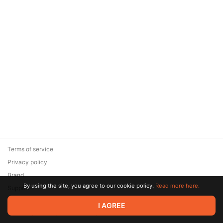
Terms of service
Privacy policy
Brand
By using the site, you agree to our cookie policy.
Read more here.
Support
© 2026 Zaya Solutions Limited. All rights reserved. All trademarks
I AGREE
are the property of their respective owners.