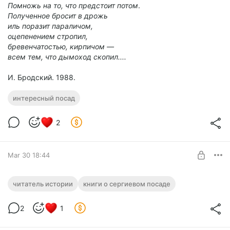
Помножь на то, что предстоит потом
.
Полученное бросит в дрожь
иль поразит параличом,
оцепенением стропил,
бревенчатостью, кирпичом —
всем тем, что дымоход скопил....
И. Бродский. 1988.
интересный посад
2
Mar 30 18:44
Дневник заседаний Святейшего Синода.
читатель истории
книги о сергиевом посаде
20.04.1917-12.06.1917
Level required:
2
1
Читаем. На этот раз - уникальный дневник, впервые
Читатель Истории
изданный без купюр.