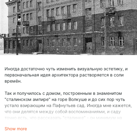
Иногда достаточно чуть изменить визуальную эстетику, и
первоначальная идея архитектора растворяется в соли
времён.
Так и получилось с домом, построенным в знаменитом
"сталинском ампире" на горе Волкуше и до сих пор чуть
устало взирающим на Пафнутьев сад. Иногда мне кажется,
что они делятся между собой воспоминаниями, и саду
точно есть, что рассказать "сталинке" - он минимум на
четыре века старше!
Show more
Но и дом на Рыбной немало успел повидать на своём веку.
Эта "сталинка" помнит и дровяные колонки в ванных