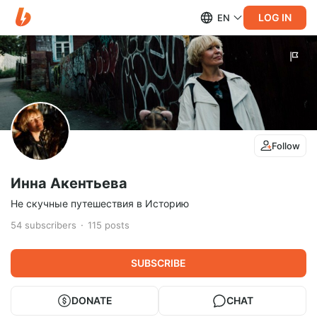
LOG IN
EN
Follow
Инна Акентьева
Не скучные путешествия в Историю
54
subscribers
115
posts
SUBSCRIBE
DONATE
CHAT