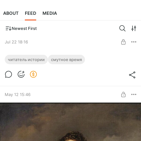
ABOUT
FEED
MEDIA
Newest First
Jul 22 18:16
История Великой Смуты
читатель истории
смутное время
Подборка впечатляющих по масштабу книг, посвященных
Level required:
Смутному времени начала XVII в.
Читатель Истории
SUBSCRIBE
May 12 15:46