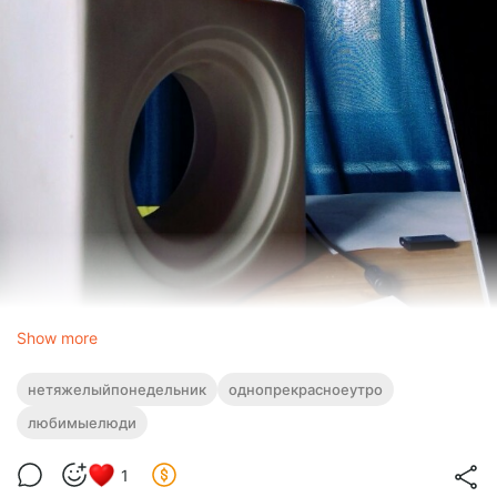
Show more
нетяжелыйпонедельник
однопрекрасноеутро
любимыелюди
#письмапонедельника
1
У Ивана Алексеевича Бунина была страсть к перьям. Для