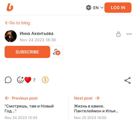
LOG IN
EN
Go to blog
Инна Акентьева
Nov 24 2023 18:36
SUBSCRIBE
Жизнь в камне. Н.Султанов, А.Латков,
Level required:
7
Л.Кекушев
Ценитель Истории
Новый век, герои, стили - сказочный исторический
UNLOCK POST
русский, изысканный модерн, простоватая эклектика. Без
Previous post
Next post
Сергиева Посада опять не обойдется!
"Смотришь, там и Новый
Жизнь в камне.
Год..."
Пантелеймон и Илья
Голосовы. Ле Корбюзье
Nov 24 2023 15:35
Nov 25 2023 16:50