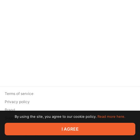
Terms of service
Privacy policy
Brand
By using the site, you agree to our cookie policy.
Read more here.
Support
© 2026 Zaya Solutions Limited. All rights reserved. All trademarks
I AGREE
are the property of their respective owners.