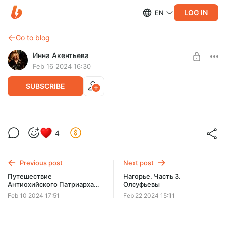
LOG IN
EN
Go to blog
Инна Акентьева
Feb 16 2024 16:30
SUBSCRIBE
Дом Романовых. Княгиня Ольга Палей
Level required:
4
При такой биографии, казалось бы, впору писать трагедию.
Ценитель Истории
Но это не про нее! Жить, любить и не участвовать в спорах
ниже своего достоинства.
UNLOCK POST
Previous post
Next post
Путешествие
Нагорье. Часть 3.
Антиохийского Патриарха
Олсуфьевы
Макария в Россию в
Feb 10 2024 17:51
Feb 22 2024 15:11
половине XVII века,
описанное его сыном
Павлом Алеппским