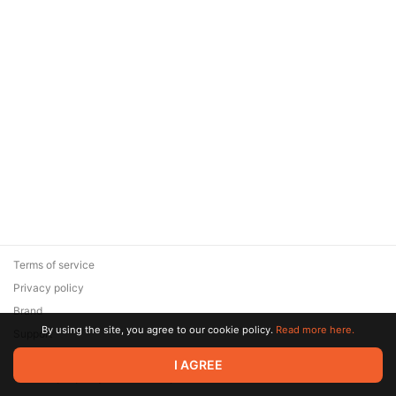
Terms of service
Privacy policy
Brand
By using the site, you agree to our cookie policy.
Read more here.
Support
© 2026 Zaya Solutions Limited. All rights reserved. All trademarks
I AGREE
are the property of their respective owners.