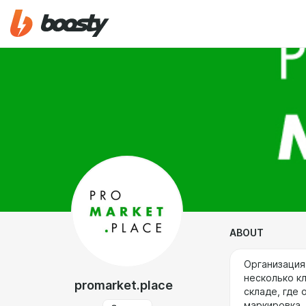
ABOUT
Организация
несколько к
promarket.place
складе, где
маркировка,