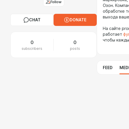
Follow
Озон. Компа
обработке т
выхода ваше
CHAT
DONATE
На сайте pr
работает
фу
чтобы кажды
0
0
subscribers
posts
FEED
MED