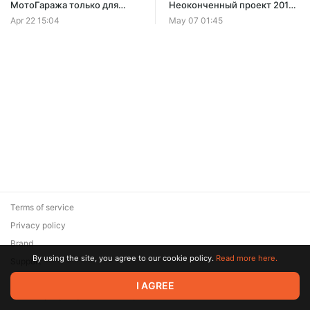
МотоГаража только для
Неоконченный проект 2016
подписчиков
года
Apr 22 15:04
May 07 01:45
Terms of service
Privacy policy
Brand
By using the site, you agree to our cookie policy.
Read more here.
Support
© 2026 Zaya Solutions Limited. All rights reserved. All trademarks
I AGREE
are the property of their respective owners.