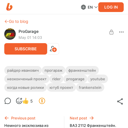
LOG IN
EN
Go to blog
ProGarage
May 01 14:03
SUBSCRIBE
Первомай, первомай! Подписонов
райдер иванович
прогараж
франкенштейн
поздравляй!
неоконченый проект
rider
progarage
youtube
Level required:
Подписчик
когда новые ролики
ютуб проект
frankenstein
SUBSCRIBE
5
Previous post
Next post
Немного эксклюзива из
ВАЗ 2112 Франкенштейн.