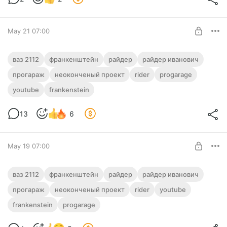
May 21 07:00
Несбывшиеся мечты Райдера
ваз 2112
франкенштейн
райдер
райдер иванович
Ивановича. Фильм о фильме
прогараж
неоконченый проект
rider
progarage
Level required:
Небольшой бэкстэйдж творческих потуг простого
youtube
frankenstein
Подписчик
кубанского контентмейкера по созданию качественного
контента.
SUBSCRIBE
13
6
May 19 07:00
Первая фотосессия Франкенштейна.
ваз 2112
франкенштейн
райдер
райдер иванович
Январь 2016
прогараж
неоконченый проект
rider
youtube
Level required:
Первые фото Франкенштейна сразу же после покупки.
frankenstein
progarage
Подписчик
SUBSCRIBE