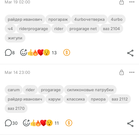
Mar 19 02:00
4urboчетверка апрель 2024
райдер иванович
прогараж
4urboчетверка
4urbo
Небольшое видео о состоянии Ч4 в апреле 2024 года.
ч4
riderprogarage
rider
progarage net
ваз 2104
Level required:
жигули
Подписчик
SUBSCRIBE
8
13
Mar 14 23:00
Тюнинг ВАЗ классики. Заказ #4 от
carum
rider
progarage
силиконовые патрубки
CarUm
райдер иванович
карум
классика
приора
ваз 2112
Level required:
Заказ #4 из 2022 года от #CarUm (#КАРУМ)
ваз 2170
Подписчик
UNLOCK POST
30
11