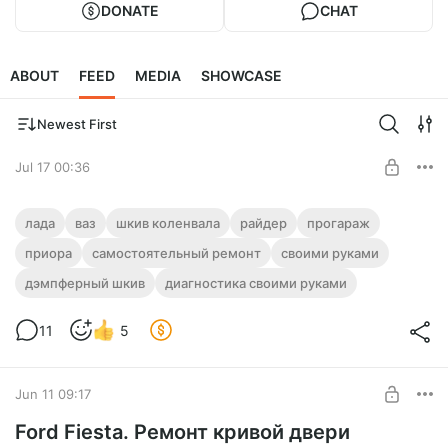
DONATE
CHAT
ABOUT
FEED
MEDIA
SHOWCASE
Newest First
Jul 17 00:36
Когда твоя приора вдруг не завелась.
лада
ваз
шкив коленвала
райдер
прогараж
История одного шкива
приора
самостоятельный ремонт
своими руками
Level required:
Нелегкая борьба простого кубанского контентмейкера за
дэмпферный шкив
диагностика своими руками
Подписчик
жизнь очередной вазовской машины.
UNLOCK POST
11
5
Jun 11 09:17
Ford Fiesta. Ремонт кривой двери