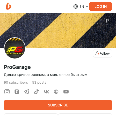
LOG IN
EN
Follow
ProGarage
Делаю кривое ровным, а медленное быстрым.
90
subscribers
53
posts
SUBSCRIBE