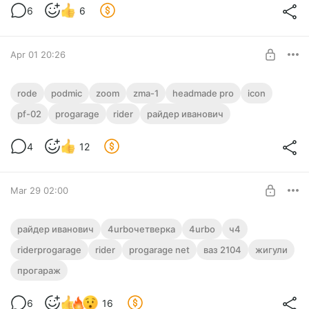
SUBSCRIBE
6
6
Apr 01 20:26
Битва за звук. RODE PODMIC. ZOOM
rode
podmic
zoom
zma-1
headmade pro
icon
ZMA-1
pf-02
progarage
rider
райдер иванович
Level required:
История о боли и страданиях простого кубанского
Подписчик
контентмейкера в бесконечных битвах за качеcтвенный
4
12
звук.
UNLOCK POST
Mar 29 02:00
4urboчетверка сентябрь 2025
райдер иванович
4urboчетверка
4urbo
ч4
Небольшое видео о состоянии Ч4 в сентябре 2025 года.
riderprogarage
rider
progarage net
ваз 2104
жигули
Level required:
прогараж
Подписчик
SUBSCRIBE
6
16