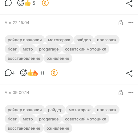
5
Apr 22 15:04
Немного эксклюзива из МотоГаража
райдер иванович
мотогараж
райдер
прогараж
только для подписчиков
rider
мото
progarage
советский мотоцикл
Level required:
восстановление
оживление
Подписчик
SUBSCRIBE
4
11
Apr 09 00:14
МотоГараж. Начало превозмоганий. Это
райдер иванович
райдер
мотогараж
прогараж
вам не жигули!
rider
мото
progarage
советский мотоцикл
Level required:
Небольшое видео о том, как простому кубанскому
восстановление
оживление
Подписчик
контентмейкеру стало скучно жить и он решил разбавить
свои серые будни болью и страданиями.