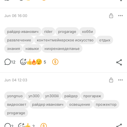
Jun 06 16:00
Когда контентмейкерское искусство
райдер иванович
rider
progarage
хобби
окончательно задолбало
развлечение
контентмейкерское искусство
отдых
Level required:
Простое хобби простого кубанского контентмейкера.
знания
навыки
нихренанеделанье
Подписчик
SUBSCRIBE
12
5
Jun 04 12:03
Мой видеосвет Yongnuo YN300 III
yongnuo
yn300
yn300iii
райдер
прогараж
Небольшой рассказ о битве простого кубанского
видеосвет
райдер иванович
освещение
прожектор
Level required:
контентмейкера за нормальную освещенность кадра.
progarage
Подписчик
UNLOCK POST
2
2