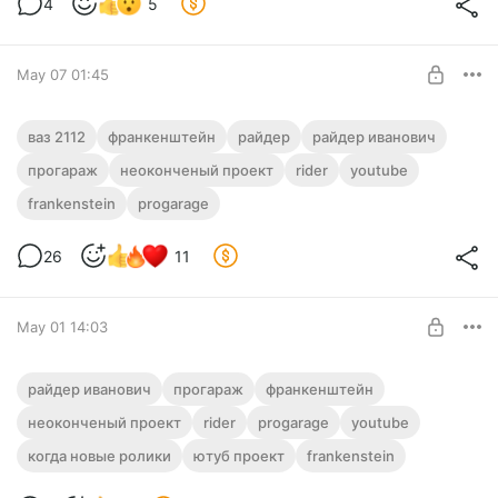
4
5
May 07 01:45
ВАЗ 2112 Франкенштейн. Неоконченный
ваз 2112
франкенштейн
райдер
райдер иванович
проект 2016 года
прогараж
неоконченый проект
rider
youtube
Level required:
Эта машина была куплена мной в далеком 2016 году
frankenstein
progarage
Подписчик
специально для ютуба.
UNLOCK POST
26
11
May 01 14:03
Первомай, первомай! Подписонов
райдер иванович
прогараж
франкенштейн
поздравляй!
неоконченый проект
rider
progarage
youtube
Level required:
когда новые ролики
ютуб проект
Подписчик
frankenstein
SUBSCRIBE