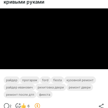
кривыми руками
райдер
прогараж
ford
fiesta
кузовной ремонт
райдер иванович
рихитовка двери
ремонт двери
ремонт после дтп
фиеста
2
6