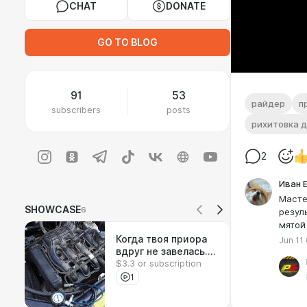
CHAT
DONATE
GO TO BLOG
91
53
райдер
п
subscribers
posts
рихитовка 
2
Иван 
Масте
SHOWCASE
6
резул
мятой
Когда твоя приора
Jun 11
вдруг не завелась.
$3.3 or subscription
История одного
шкива
1