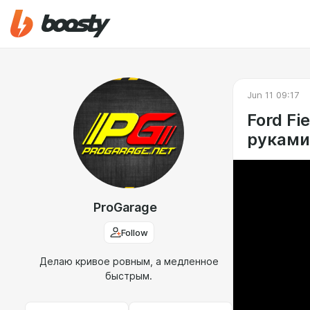
Jun 11 09:17
Ford F
руками
ProGarage
Follow
Делаю кривое ровным, а медленное
быстрым.