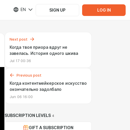
EN
SIGN UP
LOG IN
Next post
Когда твоя приора вдруг не
завелась. История одного шкива
Jul 17 00:36
Previous post
Когда контентмейкерское искусство
окончательно задолбало
Jun 06 16:00
SUBSCRIPTION LEVELS
4
GIFT A SUBSCRIPTION