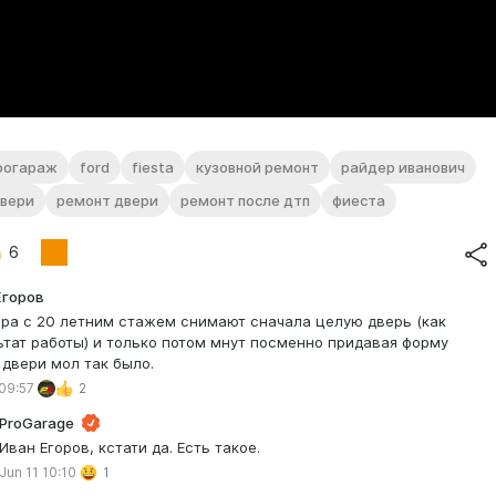
рогараж
ford
fiesta
кузовной ремонт
райдер иванович
двери
ремонт двери
ремонт после дтп
фиеста
6
Егоров
ра с 20 летним стажем снимают сначала целую дверь (как
ьтат работы) и только потом мнут посменно придавая форму
 двери мол так было.
 09:57
2
ProGarage
Иван Егоров, кстати да. Есть такое.
Jun 11 10:10
1