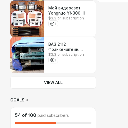
Мой видеосвет
Yongnuo YN300 III
$3.3 or subscription
1
ВАЗ 2112
Франкенштейн.
$3.3 or subscription
Неоконченный
проект 2016 года
1
VIEW ALL
GOALS
3
54
of
100
paid subscribers