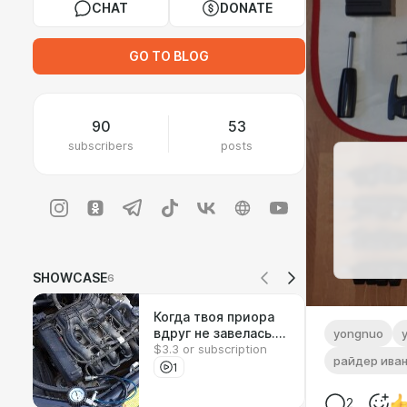
CHAT
DONATE
GO TO BLOG
90
53
subscribers
posts
SHOWCASE
6
Когда твоя приора
вдруг не завелась.
yongnuo
$3.3 or subscription
История одного
райдер ива
шкива
1
2