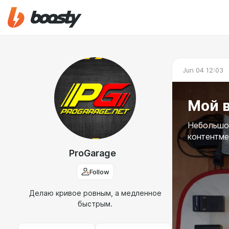
Jun 04 12:03
Мой в
Небольшой
контентме
ProGarage
Follow
Делаю кривое ровным, а медленное
быстрым.