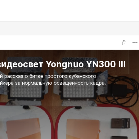
идеосвет Yongnuo YN300 III
 рассказ о битве простого кубанского
йкера за нормальную освещенность кадра.