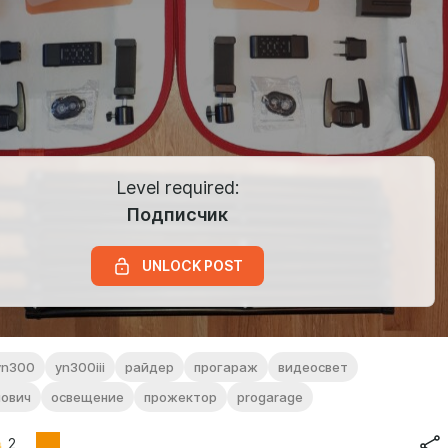
Level required:
Подписчик
UNLOCK POST
yn300
yn300iii
райдер
прогараж
видеосвет
нович
освещение
прожектор
progarage
2