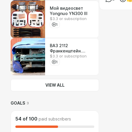
Мой видеосвет
Yongnuo YN300 III
$3.3 or subscription
1
ВАЗ 2112
Франкенштейн.
$3.3 or subscription
Неоконченный
проект 2016 года
1
VIEW ALL
GOALS
3
54
of
100
paid subscribers