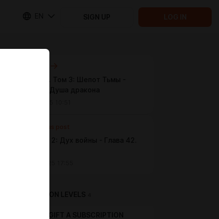
EN
SIGN UP
LOG IN
Next post
Алчность. Том 3: Шепот Тьмы -
Глава 27. Душа дракона
Oct 10 2025 10:51
Previous post
Гнев. Том 2: Дух войны - Глава 42.
Крипта
Sep 23 2025 17:55
SUBSCRIPTION LEVELS
4
GIFT A SUBSCRIPTION