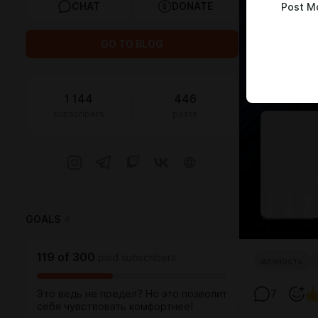
CHAT
DONATE
Post M
GO TO BLOG
1 144
446
subscribers
posts
GOALS
6
119
of
300
paid subscribers
алчность
Это ведь не предел? Но это позволит
7
себя чувствовать комфортнее!