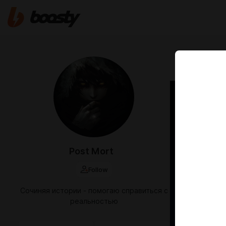
Sep 29 2025 
Алчно
Глава
Post Mort
Follow
Сочиняя истории - помогаю справиться с
реальностью