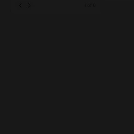
1
of
6