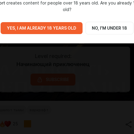
ort
creates content for people over 18 years old. Are you already 
old?
YES, I AM ALREADY 18 YEARS OLD
NO, I'M UNDER 18
Level required:
Начинающий приключенец
SUBSCRIBE
шепот тьмы
варкрафт
25