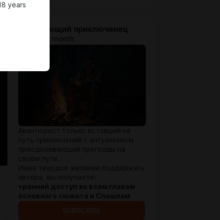
18 years
Начинающий приключенец
$1.97 per month
Авантюрист только вставший на
путь приключений с энтузиазмом
преодолевающий преграды на
своём пути.
Имея твердое желание поддержать
автора, вы получаете:
+ранний доступ ко всем главам
основного сюжета и Спешлам
SUBSCRIBE