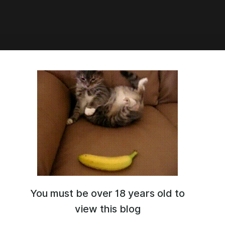
20:58
сть. Том 3: Шепот Тьмы -
 26. Второй акт
You must be over 18 years old to
view this blog