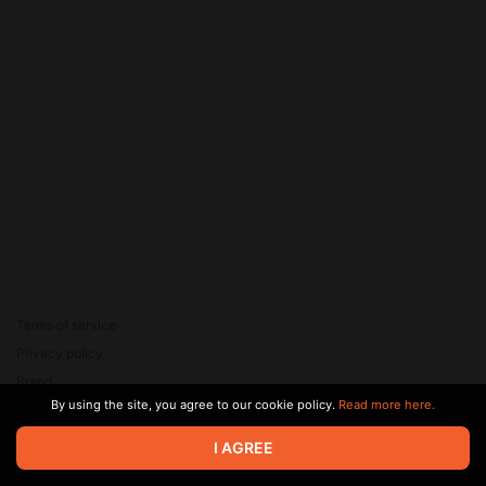
Terms of service
Privacy policy
Brand
By using the site, you agree to our cookie policy.
Read more here.
Support
© 2026 Zaya Solutions Limited. All rights reserved. All trademarks
I AGREE
are the property of their respective owners.