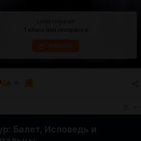
Level required:
1 класс поп экспресса
SUBSCRIBE
30
ур: Балет, Исповедь и
угальцы