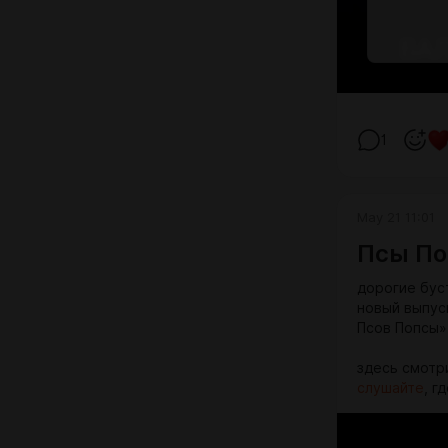
1
May 21 11:01
Псы По
дорогие бус
новый выпус
Псов Попсы»
здесь смотр
слушайте
, г