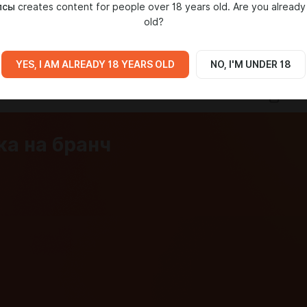
псы
creates content for people over 18 years old. Are you already
old?
IA
YES, I AM ALREADY 18 YEARS OLD
NO, I'M UNDER 18
а на бранч