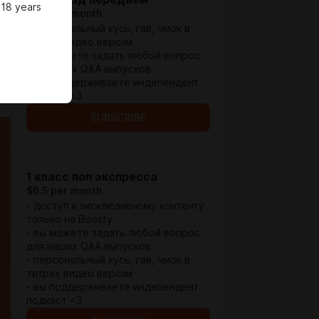
 18 years
$2.6 per month
- персональный кусь, гав, чмок в
титрах видео версии
- вы можете задать любой вопрос
для наших Q&A выпусков
- вы поддерживаете индепендент
подкаст <3
SUBSCRIBE
1 класс поп экспресса
$6.5 per month
- доступ к эксклюзивному контенту
только на Boosty
- вы можете задать любой вопрос
для наших Q&A выпусков
- персональный кусь, гав, чмок в
титрах видео версии
- вы поддерживаете индепендент
подкаст <3