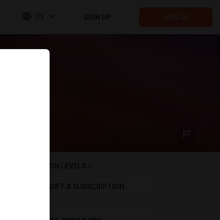
EN
SIGN UP
LOG IN
SUBSCRIPTION LEVELS
6
GIFT A SUBSCRIPTION
За проезд передаём