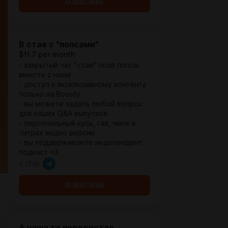
SUBSCRIBE
В стае с "попсами"
$11.7 per month
- закрытый чат "стаи" псов попсы
вместе с нами
- доступ к эксклюзивному контенту
только на Boosty
- вы можете задать любой вопрос
для наших Q&A выпусков
- персональный кусь, гав, чмок в
титрах видео версии
- вы поддерживаете индепендент
подкаст <3
+ chat
SUBSCRIBE
А наша то породистая