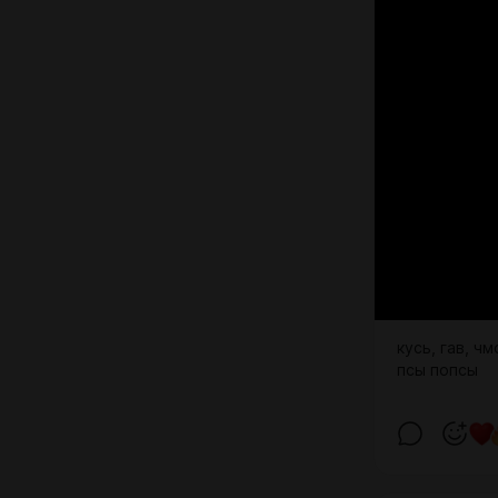
кусь, гав, чм
псы попсы