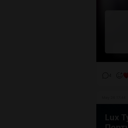
4
May 26 17:44
Lux Т
Порт