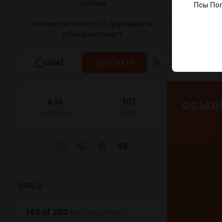
Follow
Псы По
свежие поп новости с друзьями, не
избегая контекст
FEED
MED
CHAT
DONATE
Jun 21 08:57
ссылк
434
107
subscribers
posts
GOALS
1
149
of
200
paid subscribers