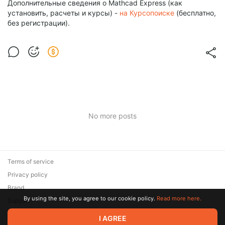
Дополнительные сведения о Mathcad Express (как
установить, расчеты и курсы) -
на Курсопоиске
(бесплатно,
без регистрации).
No more posts
Terms of service
Privacy policy
Brand
By using the site, you agree to our cookie policy.
Read more here.
Support
© 2026 Zaya Solutions Limited. All rights reserved. All trademarks
I AGREE