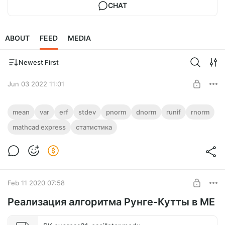
CHAT
ABOUT
FEED
MEDIA
Newest First
Jun 03 2022 11:01
Нормальное распределение
mean
var
erf
stdev
pnorm
dnorm
runif
rnorm
Расчет среднего, дисперсии, с.к. отклонения, построение
mathcad express
статистика
Post is available after purchase
гистограмм, функции нормального распределения,
интеграл вероятности, ЦПТ
BUY FOR $0.66
Feb 11 2020 07:58
Реализация алгоритма Рунге-Кутты в МЕ