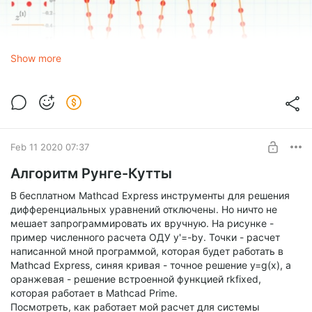
Show more
Расчет по формулам Mathcad Express доступен, достаточно
раскрыть область кнопкой со знаком "+". y0=вектор
начальныхусловий, n=число точек расчетной сетки.
Feb 11 2020 07:37
RK-express31-oscillator.mcdx
Алгоритм Рунге-Кутты
mcdx
21.17 Kb
В бесплатном Mathcad Express инструменты для решения
дифференциальных уравнений отключены. Но ничто не
RK-express31.mcdx
мешает запрограммировать их вручную. На рисунке -
mcdx
21.01 Kb
пример численного расчета ОДУ y'=-by. Точки - расчет
написанной мной программой, которая будет работать в
Mathcad Express, синяя кривая - точное решение y=g(х), а
оранжевая - решение встроенной функцией rkfixed,
которая работает в Mathcad Prime.
Посмотреть, как работает мой расчет для системы