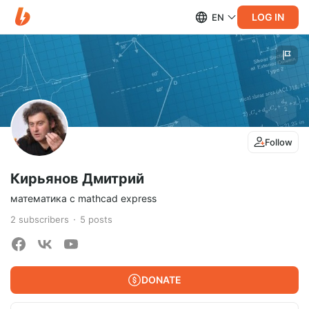
LOG IN
EN
Follow
Кирьянов Дмитрий
математика с mathcad express
2
subscribers
5
posts
DONATE