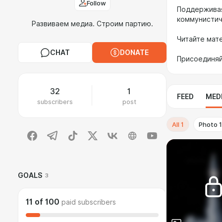
Follow
Поддерживая
коммунистич
Развиваем медиа. Cтроим партию.
Читайте мат
CHAT
DONATE
Присоединяй
32
1
FEED
MED
subscribers
post
All
1
Photo
1
GOALS
3
11
of
100
paid subscribers