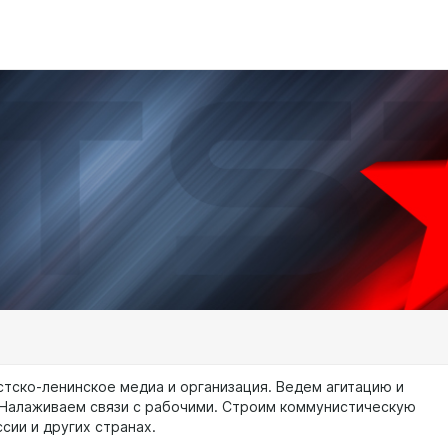
стско-ленинское медиа и организация. Ведем агитацию и
 Налаживаем связи с рабочими. Строим коммунистическую
сии и других странах.