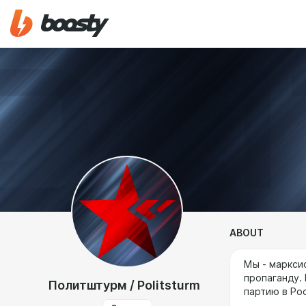
ABOUT
Мы - маркси
пропаганду.
Политштурм / Politsturm
партию в Рос