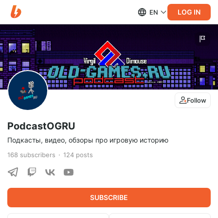
LOG IN
EN
Follow
PodcastOGRU
Подкасты, видео, обзоры про игровую историю
168
subscribers
124
posts
SUBSCRIBE