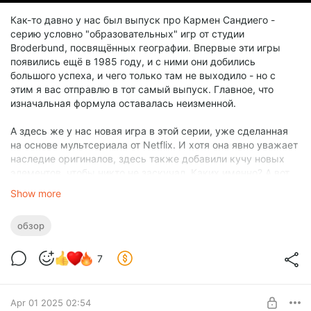
Как-то давно у нас был выпуск про Кармен Сандиего -
серию условно "образовательных" игр от студии
Broderbund, посвящённых географии. Впервые эти игры
появились ещё в 1985 году, и с ними они добились
большого успеха, и чего только там не выходило - но с
этим я вас отправлю в тот самый выпуск. Главное, что
изначальная формула оставалась неизменной.
А здесь же у нас новая игра в этой серии, уже сделанная
на основе мультсериала от Netflix. И хотя она явно уважает
наследие оригиналов, здесь также добавили кучу новых
элементов, чтобы никто не заскучал. Каких именно? А вот
узнаете из этого обзора.
Show more
обзор
7
Apr 01 2025 02:54