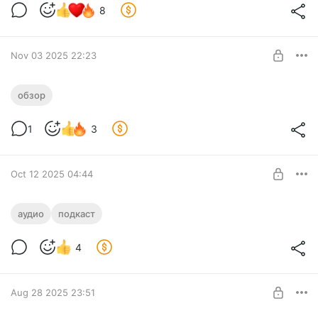
8
Nov 03 2025 22:23
Обзор - Deep Sleep - Не просыпайся
обзор
Level required:
Обзор на полнометражную адвенчуру, выросшую из серии
Повелитель Пикселей
небольших flash-квестов
1
3
SUBSCRIBE
Oct 12 2025 04:44
[аудио] Подкаст №110
аудио
подкаст
Level required:
Предварительная аудиоверсия нашего 110 выпуска
Повелитель Пикселей
подкаста
4
SUBSCRIBE
Aug 28 2025 23:51