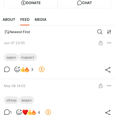
DONATE
CHAT
ABOUT
FEED
MEDIA
Newest First
Jun 07 23:55
[аудио] Подкаст №111
аудио
подкаст
Level required:
Ранний доступ к аудио-версии подкаста №111
Повелитель Пикселей
3
SUBSCRIBE
May 08 14:02
Видео про MAX
обзор
видео
Level required:
1
4