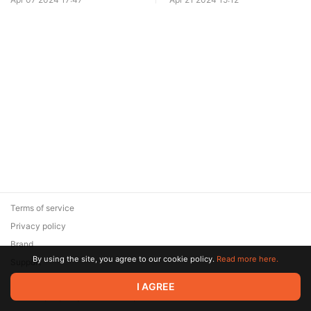
Terms of service
Privacy policy
Brand
By using the site, you agree to our cookie policy.
Read more here.
Support
© 2026 Zaya Solutions Limited. All rights reserved. All trademarks
I AGREE
are the property of their respective owners.