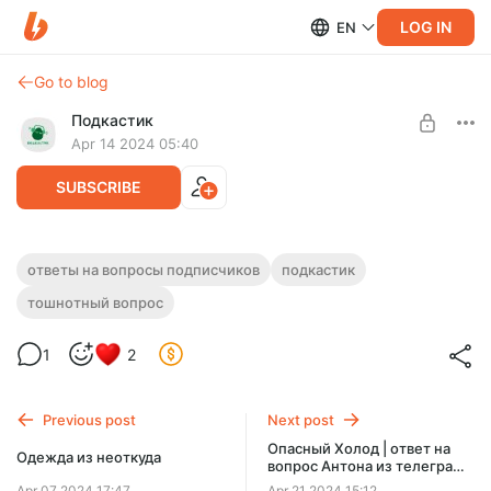
LOG IN
EN
Go to blog
Подкастик
Apr 14 2024 05:40
SUBSCRIBE
Тошнотный вопрос / ответ на вопрос
ответы на вопросы подписчиков
подкастик
Level required:
Евы из телеграм-канала Подкастика
тошнотный вопрос
Исследователь
Тошнотный вопрос / ответ на вопрос Евы из телеграм-
UNLOCK POST
канала Подкастика: https://t.me/podcastic_story
1
2
Previous post
Next post
Опасный Холод | ответ на
Одежда из неоткуда
вопрос Антона из телеграм-
канала
Apr 07 2024 17:47
Apr 21 2024 15:12