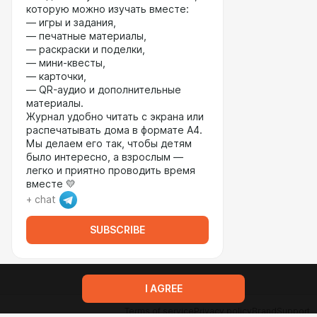
которую можно изучать вместе:
— игры и задания,
— печатные материалы,
— раскраски и поделки,
— мини-квесты,
— карточки,
— QR-аудио и дополнительные
материалы.
Журнал удобно читать с экрана или
распечатывать дома в формате А4.
Мы делаем его так, чтобы детям
было интересно, а взрослым —
легко и приятно проводить время
вместе 💛
+ chat
SUBSCRIBE
I AGREE
Terms of service
Privacy policy
Brand
Support