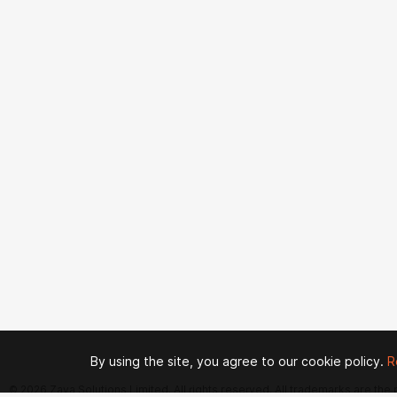
By using the site, you agree to our cookie policy.
R
© 2026 Zaya Solutions Limited. All rights reserved. All trademarks are the