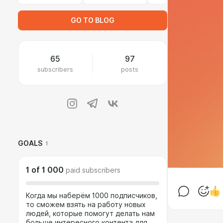
GO TO BLOG
65
97
subscribers
posts
GOALS
1
1
of
1 000
paid subscribers
Когда мы наберём 1000 подписчиков,
то сможем взять на работу новых
людей, которые помогут делать нам
больше интересного контента для