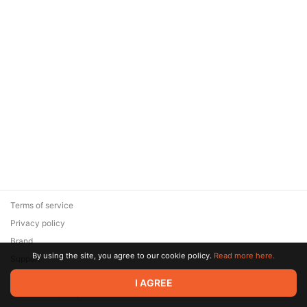
Terms of service
Privacy policy
Brand
By using the site, you agree to our cookie policy.
Read more here.
Support
© 2026 Zaya Solutions Limited. All rights reserved. All trademarks
I AGREE
are the property of their respective owners.