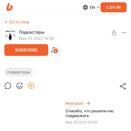
LOG IN
EN
Go to blog
Подкастеры
May 25 2022 19:56
SUBSCRIBE
Видеоверсия будущего выпуска про
подкастеры
подкастерские пульты. Наши подводки
Level required:
Подкастеры +
Видеоверсия будущего выпуска про подкастерские пульты
SUBSCRIBE
Next post
Спасибо, что решили нас
поддержать
May 25 2022 20:00