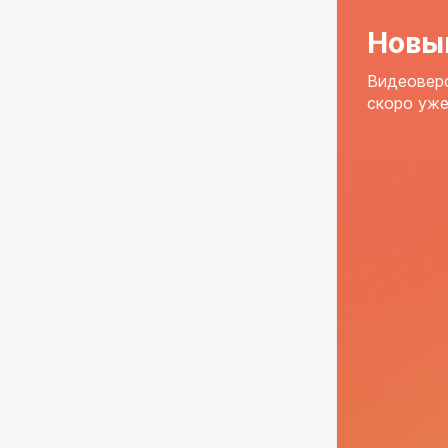
Новы
Видеоверс
скоро уже