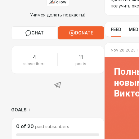
Follow
получить эк
Учимся делать подкасты!
FEED
MED
CHAT
DONATE
Nov 20 2023 1
4
11
subscribers
posts
Полн
новым
Викт
GOALS
1
0
of
20
paid subscribers