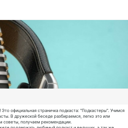
! Это официальная страничка подкаста: "Подкастеры". Учимся
асты. В дружеской беседе разбираемся, легко это или
м советы, получаем рекомендации.
жете поддержать любимый подкаст и ведущих, а так же