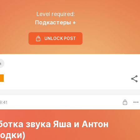
Level required:
Подкастеры +
UNLOCK POST
я
8:41
отка звука Яша и Антон
водки)