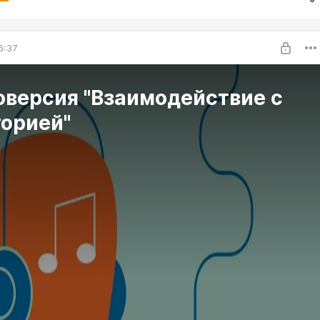
6:37
оверсия "Взаимодействие с
торией"