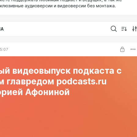
склюзивные аудиоверсии и видеоверсии без монтажа.
IA
5:07
ый видеовыпуск подкаста с
 главредом podcasts.ru
орией Афониной