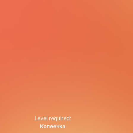
Level required:
Копеечка