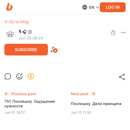
LOG IN
EN
Go to blog
🎙 🎧 😊
Jun 05 08:25
SUBSCRIBE
752. Послешоу. Удар по самолюбию
Level required:
Жизнь бьёт ключом, но иногла на 32 и по самолюбию.
РЖ Блэк/RZH Black
Больно ли это, полезная ли это боль и какое самолюбие
должно быть — по рассуждали в после
Previous post
Next post
UNLOCK POST
751. Послешоу. Ощущение
Послешоу. Дело принципа
нужности
Jun 01 18:27
Jun 13 11:50