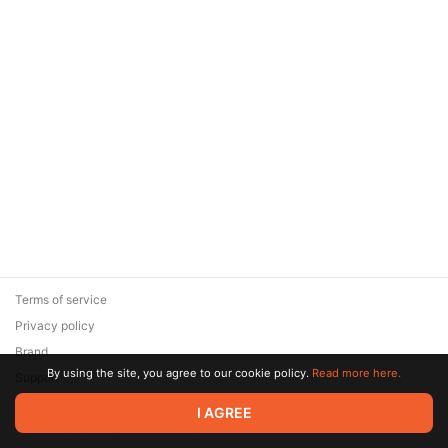
Terms of service
Privacy policy
Brand
By using the site, you agree to our cookie policy.
Read more here.
Support
© 2026 Zaya Solutions Limited. All rights reserved. All trademarks
I AGREE
are the property of their respective owners.