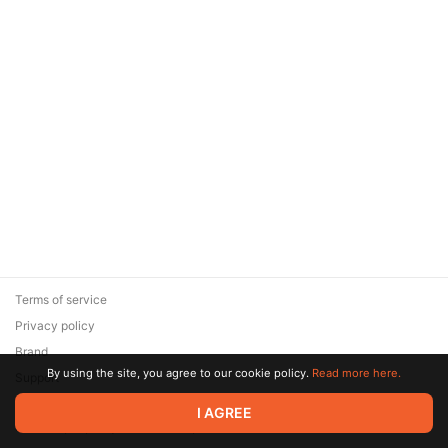
Terms of service
Privacy policy
Brand
By using the site, you agree to our cookie policy.
Read more here.
Support
© 2026 Zaya Solutions Limited. All rights reserved. All trademarks
I AGREE
are the property of their respective owners.