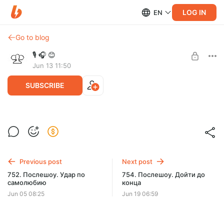
LOG IN
EN
Go to blog
🎙 🎧 😊
Jun 13 11:50
SUBSCRIBE
Послешоу. Дело принципа
Level required:
Поговорили о принципах и о ситуациях, когда надо
РЖ Блэк/RZH Black
поступать принципиально, а когда не обязательно.
Previous post
Next post
UNLOCK POST
752. Послешоу. Удар по
754. Послешоу. Дойти до
самолюбию
конца
Jun 05 08:25
Jun 19 06:59