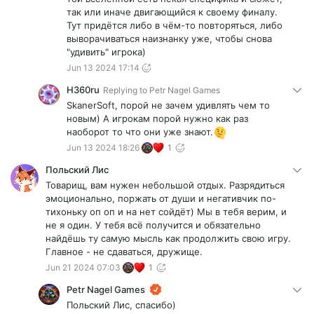
так или иначе двигающийся к своему финалу.
Тут придётся либо в чём-то повторяться, либо
выворачиваться наизнанку уже, чтобы снова
"удивить" игрока)
Jun 13 2024 17:14
H360ru
Replying to
Petr Nagel Games
SkanerSoft, порой не зачем удивлять чем то
новым) А игрокам порой нужно как раз
наоборот то что они уже знают.
Jun 13 2024 18:26
1
Польский Лис
Товарищ, вам нужен небольшой отдых. Разрядиться
эмоционально, поржать от души и негативчик по-
тихоньку оп оп и на нет сойдёт) Мы в тебя верим, и
не я один. У тебя всё получится и обязательно
найдёшь ту самую мысль как продолжить свою игру.
Главное - не сдаваться, дружище.
Jun 21 2024 07:03
1
Petr Nagel Games
Польский Лис, спасибо)