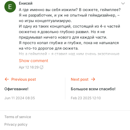
Енисей
А где именно вы себя изжили? В сюжете, геймплее?
Я не разработчик, и уж не опытный геймдизайнер, –
но игры концептуализирую.
И одну из таких концепций, состоящей из 4-х частей
сюжетно я довольно глубоко развил. Но я не
придумывал ничего нового для каждой части.
Я просто копал глубже и глубже, пока не натыкался
на что-то дорогое для сюжета.
Но а геймплей – я ставил над ним очень экзотичные
эксперименты. Где то из хоррора превращал в
Show comment
экшен, перемешивал жанры, или вообще менял в
Apr 12 16:29
симулятор управления отрядом спецназа.
Но не потому что хотел новый жанр в игре, а потому
Previous post
Next post
что сюжет и сеттинг игры оправдавал смену
геймплея, ведь я считаю что сюжет и геймплей это
Офигевание!
Большое всем спасибо!
неразрывные части.
Может быть я ничего нового не рассказал, но очень
Jun 11 2024 08:35
Feb 23 2025 12:10
хотел поделиться своей историей. Надеюсь она
поможет
Terms of service
Privacy policy