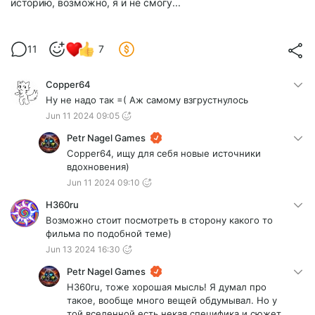
историю, возможно, я и не смогу...
11
7
Copper64
Ну не надо так =( Аж самому взгрустнулось
Jun 11 2024 09:05
Petr Nagel Games
Copper64, ищу для себя новые источники
вдохновения)
Jun 11 2024 09:10
Н360ru
Возможно стоит посмотреть в сторону какого то
фильма по подобной теме)
Jun 13 2024 16:30
Petr Nagel Games
Н360ru, тоже хорошая мысль! Я думал про
такое, вообще много вещей обдумывал. Но у
той вселенной есть некая специфика и сюжет,