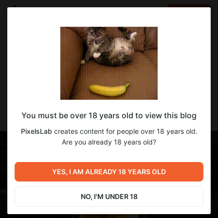
LOG IN
EN
Go to blog
PixelsLab
Apr 30 2025 17:22
SUBSCRIBE
Пьянящий Аромат 0.11.8 Beta Доступна
You must be over 18 years old to view this blog
для 4-го Уровня Поддержки!
PixelsLab
creates content for people over 18 years old.
Are you already 18 years old?
YES, I AM ALREADY 18 YEARS OLD
NO, I'M UNDER 18