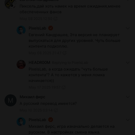
Пиксель,дай хоть намек на время ожидания,менее
обеспеченных фанов
May 08 2025 12:50
PixelsLab
Евгений Кандрашев, Эта версия не планирует
выпускаться для других уровней. Чуть больше
контента подкоплю.
May 08 2025 21:47
HEADR00M
Replying to
PixelsLab
PixelsLab, а когда ожидать "чуть больше
контента"? А то кажется у меня ломка
начинается))
May 17 2025 19:57
Михаил фирс
А русский перевод имеется?
May 10 2025 03:14
PixelsLab
Михаил фирс, игра изначально делается на
русском. В настройках смена языка.