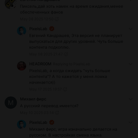
Пиксель,дай хоть намек на время ожидания,менее
обеспеченных фанов
May 08 2025 12:50
PixelsLab
Евгений Кандрашев, Эта версия не планирует
выпускаться для других уровней. Чуть больше
контента подкоплю.
May 08 2025 21:47
HEADR00M
Replying to
PixelsLab
PixelsLab, а когда ожидать "чуть больше
контента"? А то кажется у меня ломка
начинается))
May 17 2025 19:57
Михаил фирс
А русский перевод имеется?
May 10 2025 03:14
PixelsLab
Михаил фирс, игра изначально делается на
русском. В настройках смена языка.