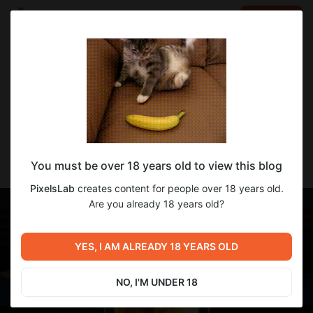
LOG IN
EN
Go to blog
PixelsLab
Apr 30 2025 17:22
SUBSCRIBE
Пьянящий Аромат 0.11.8 Beta Доступна
You must be over 18 years old to view this blog
для 4-го Уровня Поддержки!
PixelsLab
creates content for people over 18 years old.
Are you already 18 years old?
YES, I AM ALREADY 18 YEARS OLD
NO, I'M UNDER 18