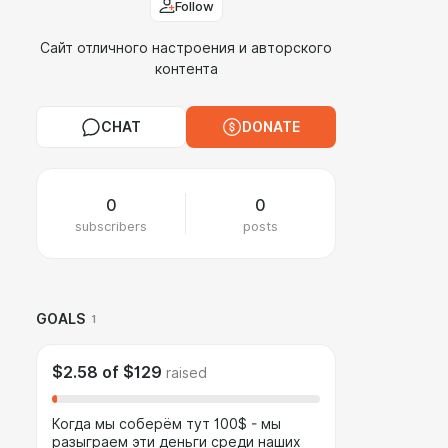
Follow
Сайт отличного настроения и авторского
контента
CHAT
DONATE
0
0
subscribers
posts
GOALS
1
$2.58
of
$129
raised
Когда мы соберём тут 100$ - мы
разыграем эти деньги среди наших