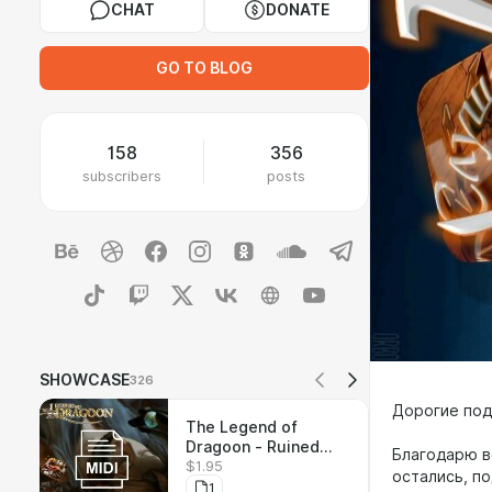
CHAT
DONATE
GO TO BLOG
158
356
subscribers
posts
SHOWCASE
326
Дорогие под
The Legend of
Dragoon - Ruined
Благодарю вс
$1.95
Seles - MIDI
остались, по
1