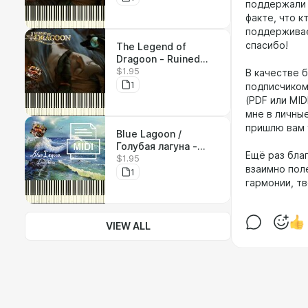
поддержали 
факте, что к
поддерживае
спасибо!
The Legend of
Dragoon - Ruined
$1.95
Seles - ноты PDF
В качестве 
1
подписчиком 
(PDF или MID
мне в личные
пришлю вам 
Blue Lagoon /
Голубая лагуна -
Ещё раз бла
$1.95
MIDI
взаимно поле
1
гармонии, т
VIEW ALL