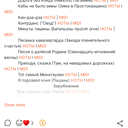
Дорога без конца (Никколо Паганини)
НОТЫ
|
MIDI
Кабы не было зимы (Зима в Простоквашино)
НОТЫ
l
MIDI
Кин-дза-дза
НОТЫ
|
MIDI
Контрданс ("Овод")
НОТЫ
l
MIDI
Минуты тишины (Батальоны просят огня)
НОТЫ
|
MIDI
Песенка кавалергарда (Звезда пленительного
счастья)
НОТЫ
l
MIDI
Песня о далёкой Родине (Семнадцать мгновений
весны)
НОТЫ
l
MIDI
Приходи, сказка (Там, на неведомых дорожках)
НОТЫ
l
MIDI
Тот самый Мюнхгаузен
НОТЫ
|
MIDI
Я подозвал коня (Пацаны)
НОТЫ
l
MIDI
Зарубежные
Blue Lagoon Love Theme
НОТЫ
l
MIDI
Cantina Band (Star Wars)
НОТЫ
|
MIDI
Can You Feel the Love Tonight (King Lion)
НОТЫ
l
MIDI
Show more
Da Vinci's Demons
НОТЫ
|
MIDI
2