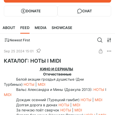
DONATE
CHAT
ABOUT
FEED
MEDIA
SHOWCASE
Newest First
Sep 25 2024 15:01
КАТАЛОГ: НОТЫ l MIDI
КИНО И СЕРИАЛЫ
Отечественные
Белой акации гроздья душистые (Дни
Турбиных)
НОТЫ
|
MIDI
Вальс Александра и Мины (Дракула 2013):
НОТЫ
I
MIDI
Дождик осенний (Турецкий гамбит)
НОТЫ
|
MIDI
Долгая дорога в дюнах
НОТЫ
|
MIDI
За печкою поёт сверчок
НОТЫ
|
MIDI