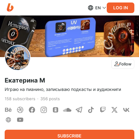
LOG IN
EN
Follow
Екатерина М
Играю на пианино, записываю подкасты и аудиокниги
158
subscribers
356
posts
SUBSCRIBE