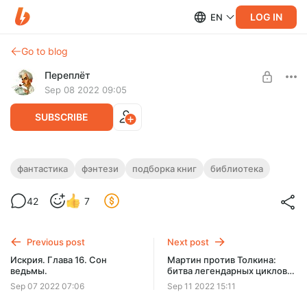
LOG IN
EN
Go to blog
Переплёт
Sep 08 2022 09:05
SUBSCRIBE
Библиотека Переплёта. Только для
фантастика
фэнтези
подборка книг
библиотека
подписчиков!
Level required:
42
7
Простой переплёт
Отличные книги, которые могут скачать только подписчики
блога.
SUBSCRIBE
Стоит только оформить подписку - сейчас в библиотеке
Previous post
Next post
уже 15 книг!
Искрия. Глава 16. Сон
Мартин против Толкина:
ведьмы.
битва легендарных циклов
фэнтези
Sep 07 2022 07:06
Sep 11 2022 15:11