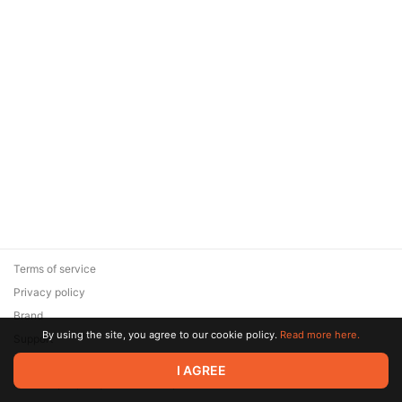
Terms of service
Privacy policy
Brand
By using the site, you agree to our cookie policy.
Read more here.
Support
© 2026 Zaya Solutions Limited. All rights reserved. All trademarks
I AGREE
are the property of their respective owners.