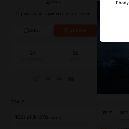
Follow
Pbody'
Стримы,нарезки,моды всё это здесь!
CHAT
DONATE
124
32
subscribers
posts
GOALS
2
FEED
MED
$5.11
of
$1 278
raised
All
68
Phot