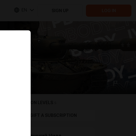
EN
SIGN UP
LOG IN
SUBSCRIPTION LEVELS
5
GIFT A SUBSCRIPTION
Крестьянский Чилл