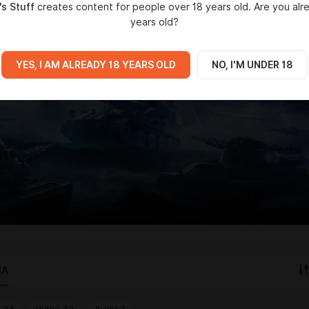
s Stuff
creates content for people over 18 years old. Are you alr
years old?
YES, I AM ALREADY 18 YEARS OLD
NO, I'M UNDER 18
IA
o
24
Video
43
Audio
1