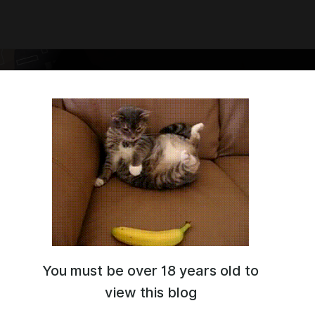
You must be over 18 years old to
овать на мой Бусти-Канал! Здесь я рассказываю и показываю
не покажу даже в телеграмм канале. Тут будет практически
view this blog
ие и в целом контент.