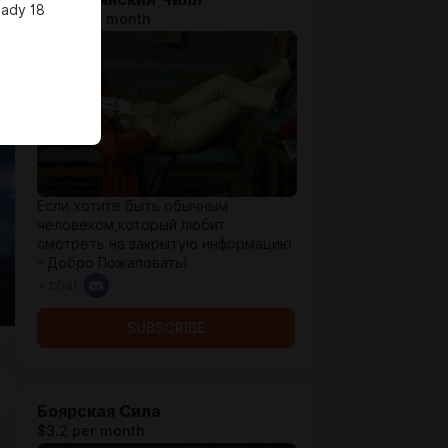
eady 18
$1.28 per month
Если хотите быть обычным
человеком,который любит
смотреть на закрытую информацию
- Добро Пожаловать!
+ chat
SUBSCRIBE
Боярская Сила
$3.2 per month