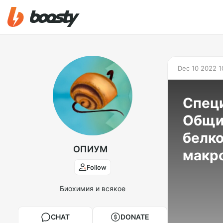
Dec 10 2022 1
Специ
Общий
белко
ОПИУМ
макро
Follow
Биохимия и всякое
CHAT
DONATE