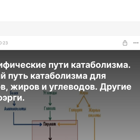
0:23
фические пути катаболизма.
 путь катаболизма для
в, жиров и углеводов. Другие
эрги.